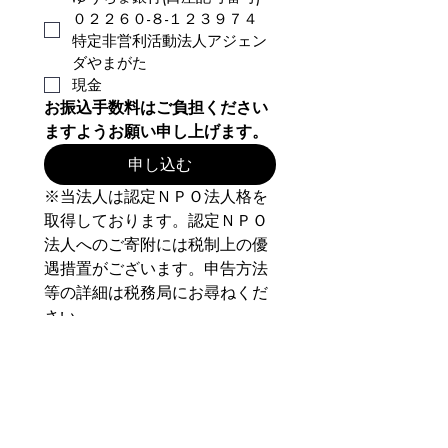
０２２６０-８-１２３９７４
特定非営利活動法人アジェン
ダやまがた
現金
お振込手数料はご負担ください
ますようお願い申し上げます。
申し込む
※当法人は認定ＮＰＯ法人格を
取得しております。認定ＮＰＯ
法人へのご寄附には税制上の優
遇措置がございます。申告方法
等の詳細は税務局にお尋ねくだ
さい。
※ご入金の確認後、寄附金受領
証明書をご返送いたします。
〒990-0025　山形市あこや町
１丁目４番４号
認定特定非営利活動法人アジェ