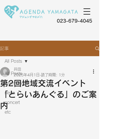
023-679-4045
記事
All Posts
井田
All Posts
2025年4月1日
読了時間: 1分
第2回地域交流イベント
information
「とらいあんぐる」のご案
news
concert
内
etc