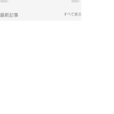
すべて表示
最新記事
「事業説明会（プレゼン
テーション）開催のご案